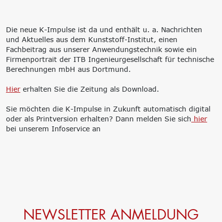
‘Lernen formt
Zukunft’
Management
Nachhaltigkeit
Die neue K-Impulse ist da und enthält u. a. Nachrichten
und Aktuelles aus dem Kunststoff-Institut, einen
Trägergesellschaft
Circular Economy &
Fachbeitrag aus unserer Anwendungstechnik sowie ein
e.V.
EcoDesign
Firmenportrait der ITB Ingenieurgesellschaft für technische
Consulting: Strategie,
PCF, Produkt &
Berechnungen mbH aus Dortmund.
Transformation,
Portfolio
Umsetzung
Doppelte
Hier
erhalten Sie die Zeitung als Download.
Innovationsnetzwerke
Wesentlichkeit, KPI &
Internationalisierung
Strategien
Sie möchten die K-Impulse in Zukunft automatisch digital
k-branche.de
Corporate Carbon
oder als Printversion erhalten? Dann melden Sie sich
hier
Footprint (CCF)
bei unserem Infoservice an
Environmental Product
Declaration (EPD)
NEWSLETTER ANMELDUNG