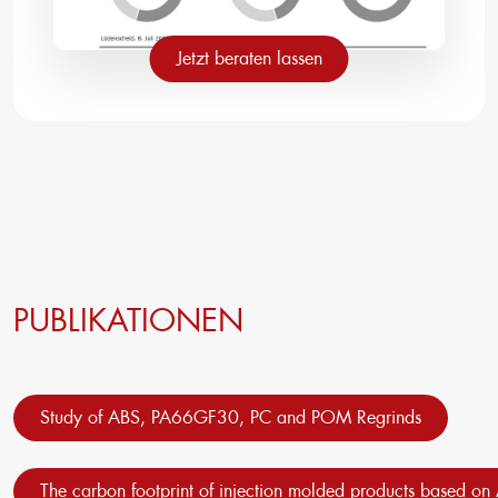
Jetzt beraten lassen
PUBLIKATIONEN
Study of ABS, PA66GF30, PC and POM Regrinds
The carbon footprint of injection molded products based