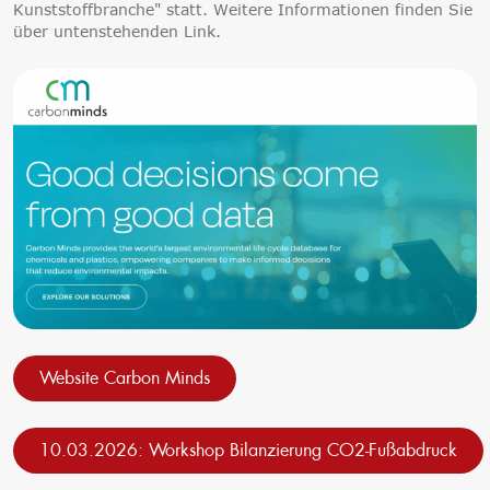
Kunststoffbranche" statt. Weitere Informationen finden Sie
über untenstehenden Link.
Website Carbon Minds
10.03.2026: Workshop Bilanzierung CO2-Fußabdruck