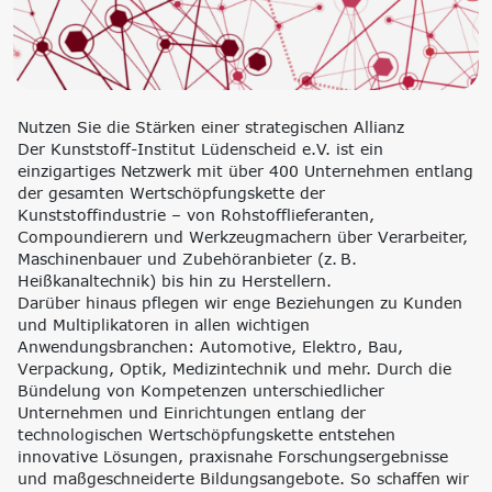
‘Lernen formt
Zukunft’
Management
Nachhaltigkeit
Trägergesellschaft
Circular Economy &
e.V.
EcoDesign
Nutzen Sie die Stärken einer strategischen Allianz
Consulting: Strategie,
PCF, Produkt &
Der Kunststoff-Institut Lüdenscheid e.V. ist ein
Transformation,
Portfolio
einzigartiges Netzwerk mit über 400 Unternehmen entlang
Umsetzung
Doppelte
der gesamten Wertschöpfungskette der
Innovationsnetzwerke
Wesentlichkeit, KPI &
Kunststoffindustrie – von Rohstofflieferanten,
Internationalisierung
Strategien
Compoundierern und Werkzeugmachern über Verarbeiter,
k-branche.de
Corporate Carbon
Maschinenbauer und Zubehöranbieter (z. B.
Footprint (CCF)
Heißkanaltechnik) bis hin zu Herstellern.
Environmental Product
Darüber hinaus pflegen wir enge Beziehungen zu Kunden
Declaration (EPD)
und Multiplikatoren in allen wichtigen
Anwendungsbranchen: Automotive, Elektro, Bau,
Verpackung, Optik, Medizintechnik und mehr. Durch die
Bündelung von Kompetenzen unterschiedlicher
Unternehmen und Einrichtungen entlang der
technologischen Wertschöpfungskette entstehen
innovative Lösungen, praxisnahe Forschungsergebnisse
und maßgeschneiderte Bildungsangebote. So schaffen wir