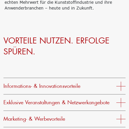
echten Mehrwert für die Kunststoffindustrie und ihre
Anwenderbranchen – heute und in Zukunft.
VORTEILE NUTZEN. ERFOLGE
SPÜREN.
Informations- & Innovationsvorteile
Zugang zu Informationen rund um
Exklusive Veranstaltungen & Netzwerkangebote
Innovationsmanagement, Internationalisierung und
EU-Förderung (durch Aktivitäten von NRW.Europa)
Kostenlose Teilnahme an Netzwerk-Events (z. B.
Kostenlose Nutzung der Internetdatenbank mit
Marketing- & Werbevorteile
SPEEDKongress, Technologienachmittag, K-
detaillierten Infos zu Mitgliedsfirmen
Management-Impulse)
News aus Ihrem Unternehmen im monatlichen