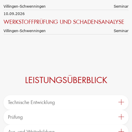
Villingen-Schwenningen
Seminar
10.09.2026
WERKSTOFFPRÜFUNG UND SCHADENSANALYSE
Villingen-Schwenningen
Seminar
LEISTUNGSÜBERBLICK
Technische Entwicklung
Oberflächentechnik
Neue Materialien
Prüfung
Anwendungstechnik
Automotive- und Werkstoffprüfungen
Aktuelle Verbundprojekte
Material– & Schadensanalyse
Aus- und Weiterbildung