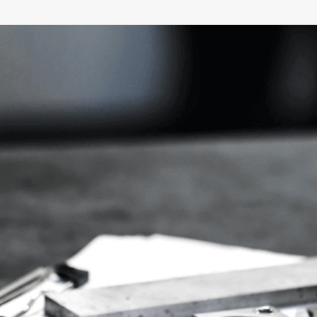
Corporate Carbon Footprint (CCF)
Environmental Product Declaration
(EPD)