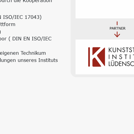
urch die Kooperation
IN ISO/IEC 17043)
attform
g
abor ( DIN EN ISO/IEC
 eigenen Technikum
ilungen unseres Instituts