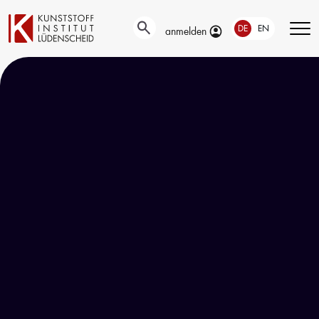
DE
EN
anmelden
Technische
Prüfung
Entwicklung
Automotive- und
Oberflächentechnik
Werkstoffprüfungen
Neue Materialien
Material– &
Anwendungstechnik
Schadensanalyse
Aktuelle
Recycling
Verbundprojekte
Materialdatenbanken
Ringversuche
Aus- und
Forschung
Weiterbildung
Projekte fördern lassen
Unser Portfolio
Forschungsinfrastruktur
Firmenschulungen
Forschungsschwerpunkte
Aktuelle Termine
Forschungsprojekte
Erstausbildung
Precursor
Bildungsinitiative