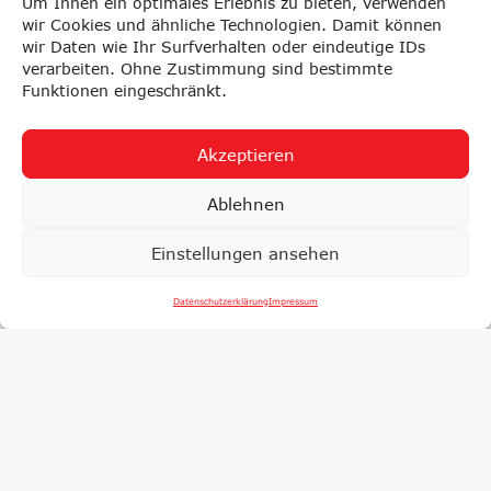
Um Ihnen ein optimales Erlebnis zu bieten, verwenden
wir Cookies und ähnliche Technologien. Damit können
wir Daten wie Ihr Surfverhalten oder eindeutige IDs
verarbeiten. Ohne Zustimmung sind bestimmte
Funktionen eingeschränkt.
Akzeptieren
Ablehnen
Einstellungen ansehen
Datenschutzerklärung
Impressum
LYSE
PRÜFUNGEN
F
SCHAFT
NACHHALTIG