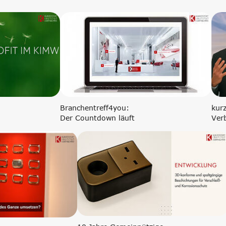
Corporate Carbon Footprint (CCF)
Environmental Product Declaration
(EPD)
it
Branchentreff4you:
Lüdenscheid
Der Countdown läuft