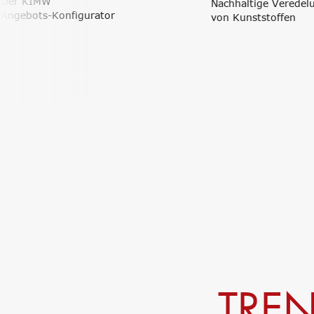
Nachhaltige Veredelung
urator
von Kunststoffen
TRE