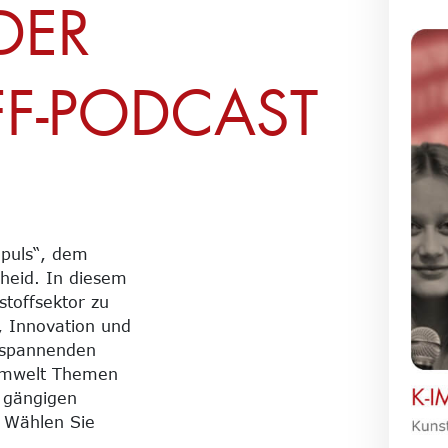
 DER
F-PODCAST
puls“, dem
cheid. In diesem
stoffsektor zu
t, Innovation und
r spannenden
 Umwelt Themen
n gängigen
. Wählen Sie