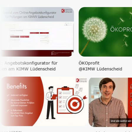
Precursor
Internationalisierung
k-branche.de
Tutorial: Angebotskonfigurator für
ÖKOprof
Prüfungen am KIMW Lüdenscheid
@KIMW 