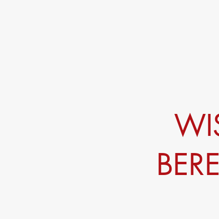
WI
BER