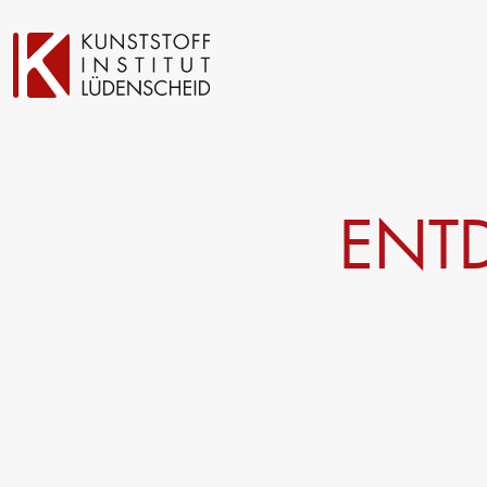
Technische Entwicklung
Prüfung
ENT
Oberflächentechnik
Automotive- und Werkst
Neue Materialien
Material– & Schadensa
Anwendungstechnik
Recycling
Aktuelle Verbundprojekte
Materialdatenbanken
Ringversuche
Forschung
Management
Projekte fördern lassen
Trägergesellschaft e.V.
Forschungsinfrastruktur
Consulting: Strategie, T
Forschungsschwerpunkte
Umsetzung
Forschungsprojekte
Innovationsnetzwerke