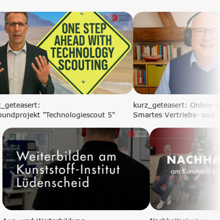
kurz_geteasert:
kurz_ge
Verbundprojekt "Technologiescout 5"
Smartes