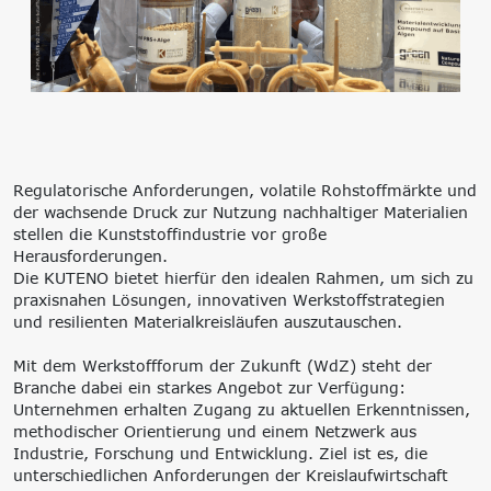
‘Lernen formt
Zukunft’
Management
Nachhaltigkeit
Trägergesellschaft
Circular Economy &
e.V.
EcoDesign
Consulting: Strategie,
PCF, Produkt &
Transformation,
Portfolio
Umsetzung
Doppelte
Regulatorische Anforderungen, volatile Rohstoffmärkte und
Innovationsnetzwerke
Wesentlichkeit, KPI &
der wachsende Druck zur Nutzung nachhaltiger Materialien
Internationalisierung
Strategien
stellen die Kunststoffindustrie vor große
k-branche.de
Corporate Carbon
Herausforderungen.
Footprint (CCF)
Die KUTENO bietet hierfür den idealen Rahmen, um sich zu
Environmental Product
praxisnahen Lösungen, innovativen Werkstoffstrategien
Declaration (EPD)
und resilienten Materialkreisläufen auszutauschen.
Mit dem Werkstoffforum der Zukunft (WdZ) steht der
Branche dabei ein starkes Angebot zur Verfügung:
Unternehmen erhalten Zugang zu aktuellen Erkenntnissen,
methodischer Orientierung und einem Netzwerk aus
Industrie, Forschung und Entwicklung. Ziel ist es, die
unterschiedlichen Anforderungen der Kreislaufwirtschaft