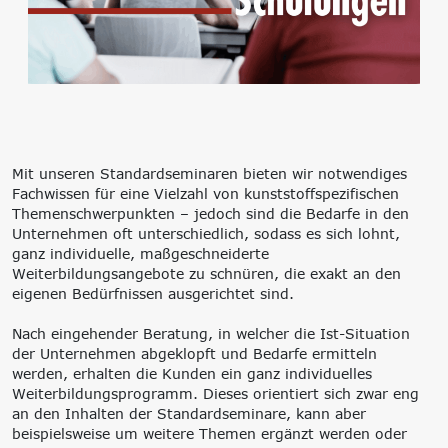
‘Lernen formt
Zukunft’
Management
Nachhaltigkeit
Trägergesellschaft
Circular Economy &
e.V.
EcoDesign
Consulting: Strategie,
PCF, Produkt &
Transformation,
Portfolio
Umsetzung
Doppelte
Mit unseren Standardseminaren bieten wir notwendiges
Innovationsnetzwerke
Wesentlichkeit, KPI &
Fachwissen für eine Vielzahl von kunststoffspezifischen
Internationalisierung
Strategien
Themenschwerpunkten – jedoch sind die Bedarfe in den
k-branche.de
Corporate Carbon
Unternehmen oft unterschiedlich, sodass es sich lohnt,
Footprint (CCF)
ganz individuelle, maßgeschneiderte
Environmental Product
Weiterbildungsangebote zu schnüren, die exakt an den
Declaration (EPD)
eigenen Bedürfnissen ausgerichtet sind.
Nach eingehender Beratung, in welcher die Ist-Situation
der Unternehmen abgeklopft und Bedarfe ermitteln
werden, erhalten die Kunden ein ganz individuelles
Weiterbildungsprogramm. Dieses orientiert sich zwar eng
an den Inhalten der Standardseminare, kann aber
beispielsweise um weitere Themen ergänzt werden oder