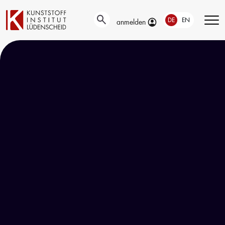
DE
EN
anmelden
Technische
Prüfung
Entwicklung
Automotive- und
Oberflächentechnik
Werkstoffprüfungen
Neue Materialien
Material– &
Anwendungstechnik
Schadensanalyse
Aktuelle
Recycling
Verbundprojekte
Materialdatenbanken
Ringversuche
Aus- und
Forschung
Weiterbildung
Projekte fördern lassen
Unser Portfolio
Forschungsinfrastruktur
Firmenschulungen
Forschungsschwerpunkte
Aktuelle Termine
Forschungsprojekte
Erstausbildung
Precursor
Bildungsinitiative