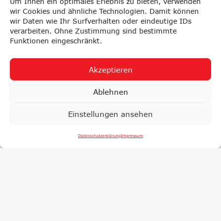
Um Ihnen ein optimales Erlebnis zu bieten, verwenden
wir Cookies und ähnliche Technologien. Damit können
wir Daten wie Ihr Surfverhalten oder eindeutige IDs
verarbeiten. Ohne Zustimmung sind bestimmte
Funktionen eingeschränkt.
Akzeptieren
Ablehnen
Einstellungen ansehen
Datenschutzerklärung
Impressum
LYSE
PRÜFUNGEN
F
SCHAFT
NACHHALTIG