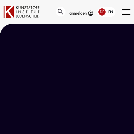
DE
EN
anmelden
Technische
Prüfung
Entwicklung
Automotive- und
Oberflächentechnik
Werkstoffprüfungen
Neue Materialien
Material– &
Anwendungstechnik
Schadensanalyse
Aktuelle
Recycling
Verbundprojekte
Materialdatenbanken
Ringversuche
Aus- und
Forschung
Weiterbildung
Projekte fördern lassen
Unser Portfolio
Forschungsinfrastruktur
Firmenschulungen
Forschungsschwerpunkte
Aktuelle Termine
Forschungsprojekte
Erstausbildung
Precursor
Bildungsinitiative