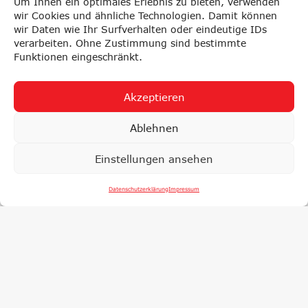
Um Ihnen ein optimales Erlebnis zu bieten, verwenden
wir Cookies und ähnliche Technologien. Damit können
wir Daten wie Ihr Surfverhalten oder eindeutige IDs
verarbeiten. Ohne Zustimmung sind bestimmte
Funktionen eingeschränkt.
Akzeptieren
Ablehnen
Einstellungen ansehen
Datenschutzerklärung
Impressum
YSE
PRÜFUNGEN
F
LSCHAFT
NACHHALTIG