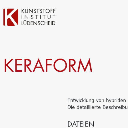
Technische Entwicklung
Prüfung
KERAFORM
Oberflächentechnik
Automotive- und Werkst
Neue Materialien
Material– & Schadensa
Anwendungstechnik
Recycling
Aktuelle Verbundprojekte
Materialdatenbanken
Ringversuche
Forschung
Management
Entwicklung von hybriden
Projekte fördern lassen
Trägergesellschaft e.V.
Die detaillierte Beschreib
Forschungsinfrastruktur
Consulting: Strategie, T
Forschungsschwerpunkte
Umsetzung
DATEIEN
Forschungsprojekte
Innovationsnetzwerke