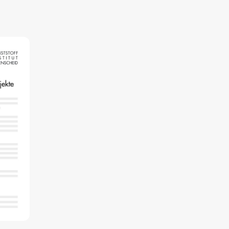
Corporate Carbon Footprint (CCF)
Environmental Product Declaration
(EPD)