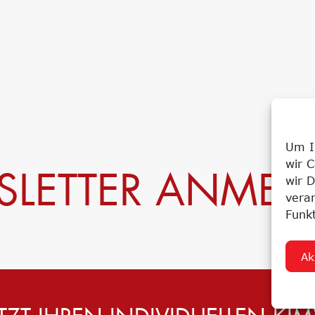
Um I
wir 
LETTER ANME
wir D
vera
Funk
Ak