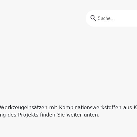
Aus- und Weiterbildung
offprüfungen
Unser Portfolio
nalyse
Firmenschulungen
Aktuelle Termine
Erstausbildung
Bildungsinitiative ‘Lernen formt Zukunft’
Nachhaltigkeit
 Werkzeugeinsätzen mit Kombinationswerkstoffen aus 
Circular Economy & EcoDesign
ung des Projekts finden Sie weiter unten.
ransformation,
PCF, Produkt & Portfolio
Doppelte Wesentlichkeit, KPI &
Strategien