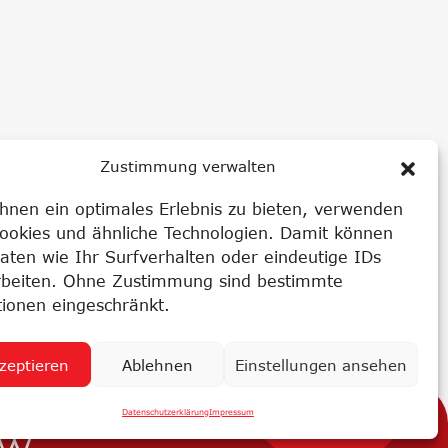
Zustimmung verwalten
hnen ein optimales Erlebnis zu bieten, verwenden
Cookies und ähnliche Technologien. Damit können
LDUNG
aten wie Ihr Surfverhalten oder eindeutige IDs
rbeiten. Ohne Zustimmung sind bestimmte
tionen eingeschränkt.
zeptieren
Ablehnen
Einstellungen ansehen
NEWS
Datenschutzerklärung
Impressum