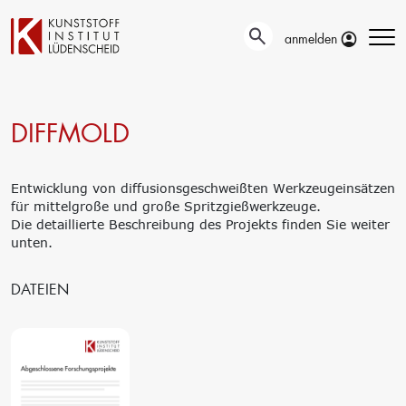
anmelden
DIFFMOLD
Technische
Prüfung
Entwicklung
Automotive- und
Oberflächentechnik
Werkstoffprüfungen
Entwicklung von diffusionsgeschweißten Werkzeugeinsätzen
Neue Materialien
Material– &
für mittelgroße und große Spritzgießwerkzeuge.
Anwendungstechnik
Schadensanalyse
Die detaillierte Beschreibung des Projekts finden Sie weiter
Aktuelle
Recycling
unten.
Verbundprojekte
Materialdatenbanken
Ringversuche
Aus- und
Forschung
DATEIEN
Weiterbildung
Projekte fördern lassen
Unser Portfolio
Forschungsinfrastruktur
Firmenschulungen
Forschungsschwerpunkte
Aktuelle Termine
Forschungsprojekte
Erstausbildung
Precursor
Bildungsinitiative