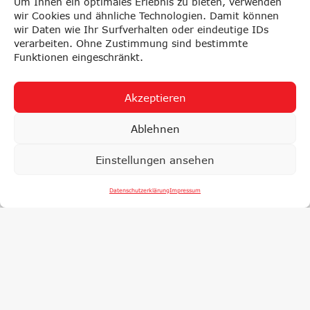
Um Ihnen ein optimales Erlebnis zu bieten, verwenden
wir Cookies und ähnliche Technologien. Damit können
wir Daten wie Ihr Surfverhalten oder eindeutige IDs
verarbeiten. Ohne Zustimmung sind bestimmte
Funktionen eingeschränkt.
Akzeptieren
Ablehnen
Einstellungen ansehen
Datenschutzerklärung
Impressum
LYSE
PRÜFUNGEN
F
SCHAFT
NACHHALTIG