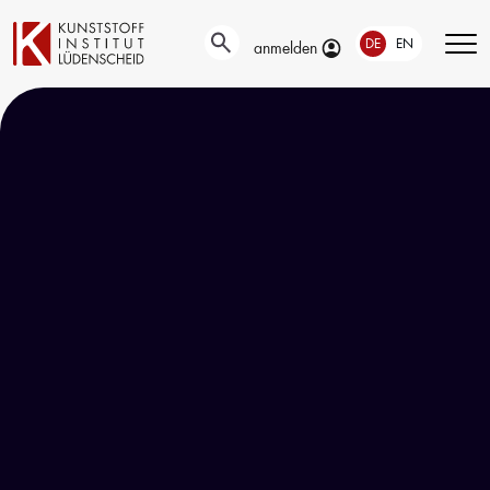
DE
EN
anmelden
Technische
Prüfung
Entwicklung
Automotive- und
Oberflächentechnik
Werkstoffprüfungen
Neue Materialien
Material– &
Anwendungstechnik
Schadensanalyse
Aktuelle
Recycling
Verbundprojekte
Materialdatenbanken
Ringversuche
Aus- und
Forschung
Weiterbildung
Projekte fördern lassen
Unser Portfolio
Forschungsinfrastruktur
Firmenschulungen
Forschungsschwerpunkte
Aktuelle Termine
Forschungsprojekte
Erstausbildung
Precursor
Bildungsinitiative