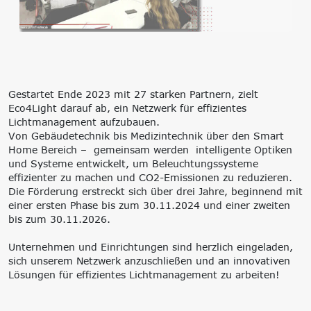
‘Lernen formt
Zukunft’
Management
Nachhaltigkeit
Trägergesellschaft
Circular Economy &
e.V.
EcoDesign
Consulting: Strategie,
PCF, Produkt &
Gestartet Ende 2023 mit 27 starken Partnern, zielt
Transformation,
Portfolio
Eco4Light darauf ab, ein Netzwerk für effizientes
Umsetzung
Doppelte
Lichtmanagement aufzubauen.
Innovationsnetzwerke
Wesentlichkeit, KPI &
Von Gebäudetechnik bis Medizintechnik über den Smart
Internationalisierung
Strategien
Home Bereich – gemeinsam werden intelligente Optiken
k-branche.de
Corporate Carbon
und Systeme entwickelt, um Beleuchtungssysteme
Footprint (CCF)
effizienter zu machen und CO2-Emissionen zu reduzieren.
Environmental Product
Die Förderung erstreckt sich über drei Jahre, beginnend mit
Declaration (EPD)
einer ersten Phase bis zum 30.11.2024 und einer zweiten
bis zum 30.11.2026.
Unternehmen und Einrichtungen sind herzlich eingeladen,
sich unserem Netzwerk anzuschließen und an innovativen
Lösungen für effizientes Lichtmanagement zu arbeiten!