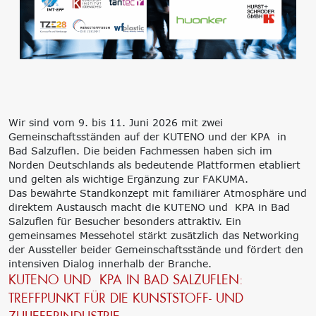
‘Lernen formt
Zukunft’
Management
Nachhaltigkeit
Trägergesellschaft
Circular Economy &
e.V.
EcoDesign
Consulting: Strategie,
PCF, Produkt &
Transformation,
Portfolio
Umsetzung
Doppelte
Wir sind vom 9. bis 11. Juni 2026 mit zwei
Innovationsnetzwerke
Wesentlichkeit, KPI &
Gemeinschaftsständen auf der KUTENO und der KPA in
Internationalisierung
Strategien
Bad Salzuflen. Die beiden Fachmessen haben sich im
k-branche.de
Corporate Carbon
Norden Deutschlands als bedeutende Plattformen etabliert
Footprint (CCF)
und gelten als wichtige Ergänzung zur FAKUMA.
Environmental Product
Das bewährte Standkonzept mit familiärer Atmosphäre und
Declaration (EPD)
direktem Austausch macht die KUTENO und KPA in Bad
Salzuflen für Besucher besonders attraktiv. Ein
gemeinsames Messehotel stärkt zusätzlich das Networking
der Aussteller beider Gemeinschaftsstände und fördert den
intensiven Dialog innerhalb der Branche.
KUTENO UND KPA IN BAD SALZUFLEN:
TREFFPUNKT FÜR DIE KUNSTSTOFF- UND