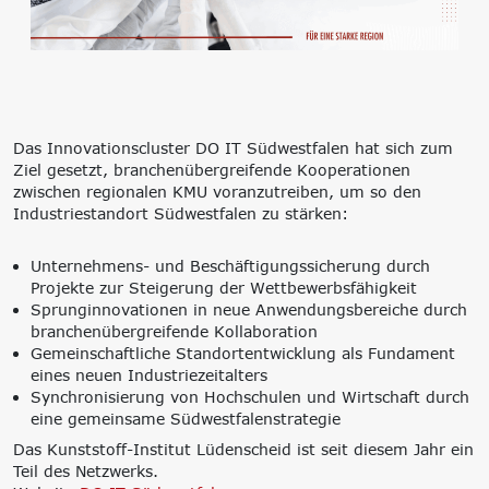
‘Lernen formt
Zukunft’
Management
Nachhaltigkeit
Trägergesellschaft
Circular Economy &
e.V.
EcoDesign
Consulting: Strategie,
PCF, Produkt &
Das Innovationscluster DO IT Südwestfalen hat sich zum
Transformation,
Portfolio
Ziel gesetzt, branchenübergreifende Kooperationen
Umsetzung
Doppelte
zwischen regionalen KMU voranzutreiben, um so den
Innovationsnetzwerke
Wesentlichkeit, KPI &
Industriestandort Südwestfalen zu stärken:
Internationalisierung
Strategien
k-branche.de
Corporate Carbon
Footprint (CCF)
Unternehmens- und Beschäftigungssicherung durch
Environmental Product
Projekte zur Steigerung der Wettbewerbsfähigkeit
Declaration (EPD)
Sprunginnovationen in neue Anwendungsbereiche durch
branchenübergreifende Kollaboration
Gemeinschaftliche Standortentwicklung als Fundament
eines neuen Industriezeitalters
Synchronisierung von Hochschulen und Wirtschaft durch
eine gemeinsame Südwestfalenstrategie
Das Kunststoff-Institut Lüdenscheid ist seit diesem Jahr ein
Teil des Netzwerks.