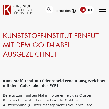
DE
EN
anmelden
KUNSTSTOFF-INSTITUT ERNEUT
Technische
Prüfung
Entwicklung
Automotive- und
MIT DEM GOLD-LABEL
Oberflächentechnik
Werkstoffprüfungen
AUSGEZEICHNET
Neue Materialien
Material– &
Anwendungstechnik
Schadensanalyse
Aktuelle
Recycling
Verbundprojekte
Materialdatenbanken
Ringversuche
Aus- und
Forschung
Kunststoff-Institut Lüdenscheid erneut ausgezeichnet
Weiterbildung
Projekte fördern lassen
mit dem Gold-Label der ECEI
Unser Portfolio
Forschungsinfrastruktur
Firmenschulungen
Forschungsschwerpunkte
Bereits zum fünften Mal in Folge erhielt das Cluster
Aktuelle Termine
Forschungsprojekte
Kunststoff-Institut Lüdenscheid die Gold-Label
Erstausbildung
Precursor
Auszeichnung (Cluster Management Excellence Label –
Bildungsinitiative