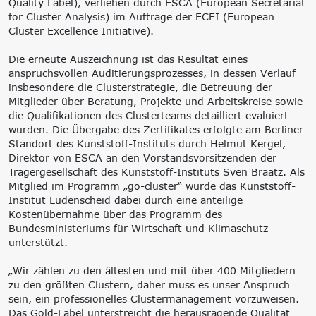
Quality Label), verliehen durch ESCA (European Secretariat
‘Lernen formt
for Cluster Analysis) im Auftrage der ECEI (European
Zukunft’
Cluster Excellence Initiative).
Management
Nachhaltigkeit
Trägergesellschaft
Circular Economy &
Die erneute Auszeichnung ist das Resultat eines
e.V.
EcoDesign
anspruchsvollen Auditierungsprozesses, in dessen Verlauf
Consulting: Strategie,
PCF, Produkt &
insbesondere die Clusterstrategie, die Betreuung der
Transformation,
Portfolio
Mitglieder über Beratung, Projekte und Arbeitskreise sowie
Umsetzung
Doppelte
die Qualifikationen des Clusterteams detailliert evaluiert
Innovationsnetzwerke
Wesentlichkeit, KPI &
wurden. Die Übergabe des Zertifikates erfolgte am Berliner
Internationalisierung
Strategien
Standort des Kunststoff-Instituts durch Helmut Kergel,
k-branche.de
Corporate Carbon
Direktor von ESCA an den Vorstandsvorsitzenden der
Footprint (CCF)
Trägergesellschaft des Kunststoff-Instituts Sven Braatz. Als
Environmental Product
Mitglied im Programm „go-cluster“ wurde das Kunststoff-
Declaration (EPD)
Institut Lüdenscheid dabei durch eine anteilige
Kostenübernahme über das Programm des
Bundesministeriums für Wirtschaft und Klimaschutz
unterstützt.
„Wir zählen zu den ältesten und mit über 400 Mitgliedern
zu den größten Clustern, daher muss es unser Anspruch
sein, ein professionelles Clustermanagement vorzuweisen.
Das Gold-Label unterstreicht die herausragende Qualität