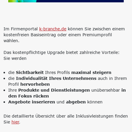
‘Lernen formt
Zukunft’
Management
Nachhaltigkeit
Trägergesellschaft
Circular Economy &
Im Firmenportal
k-branche.de
können Sie zwischen einem
e.V.
EcoDesign
kostenfreien Basiseintrag oder einem Premiumprofil
Consulting: Strategie,
PCF, Produkt &
wählen.
Transformation,
Portfolio
Umsetzung
Doppelte
Das kostenpflichtige Upgrade bietet zahlreiche Vorteile:
Innovationsnetzwerke
Wesentlichkeit, KPI &
Sie werden
Internationalisierung
Strategien
k-branche.de
Corporate Carbon
Footprint (CCF)
die
Sichtbarkeit
Ihres Profils
maximal steigern
Environmental Product
die
Individualität Ihres Unternehmens
auch in Ihrem
Declaration (EPD)
Profil
hervorheben
Ihre
Produkte und Dienstleistungen
unübersehbar
in
den Fokus rücken
Angebote inserieren
und
abgeben
können
Die detaillierte Übersicht über alle Inklusivleistungen finden
Sie
hier
.