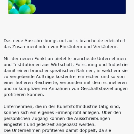
‘Lernen formt
Zukunft’
Management
Nachhaltigkeit
Trägergesellschaft
Circular Economy &
e.V.
EcoDesign
Consulting: Strategie,
PCF, Produkt &
Das neue Ausschreibungstool auf k-branche.de erleichtert
Transformation,
Portfolio
das Zusammenfinden von Einkäufern und Verkäufern.
Umsetzung
Doppelte
Innovationsnetzwerke
Wesentlichkeit, KPI &
Mit der neuen Funktion bietet k-branche.de Unternehmen
Internationalisierung
Strategien
und Institutionen aus Wirtschaft, Forschung und Industrie
k-branche.de
Corporate Carbon
damit einen branchenspezifischen Rahmen, in welchem sie
Footprint (CCF)
zu vergebende Aufträge kostenfrei einreichen und so von
Environmental Product
einer höheren Reichweite, verbunden mit dem schnelleren
Declaration (EPD)
und unkomplizierten Anbahnen von Geschäftsbeziehungen
profitieren können.
Unternehmen, die in der Kunststoffindustrie tätig sind,
können sich ein eigenes Firmenprofil anlegen. Über den
persönlichen Zugang können die Ausschreibungen
eingestellt und jederzeit angepasst werden.
Die Unternehmen profitieren damit doppelt, da sie