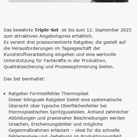
‘Lernen formt
Zukunft’
Management
Nachhaltigkeit
Trägergesellschaft
Circular Economy &
Das bewährte
Triple-Set
ist bis zum 12. September 2025
e.V.
EcoDesign
zum attraktiven Angebotspreis erhältlich.
Consulting: Strategie,
PCF, Produkt &
Es vereint drei praxisorientierte Ratgeber, die gezielt auf
Transformation,
Portfolio
die Herausforderungen im Tagesgeschäft der
Umsetzung
Doppelte
Kunststoffverarbeitung eingehen und eine wertvolle
Innovationsnetzwerke
Wesentlichkeit, KPI &
Unterstützung für Fachkräfte in der Produktion,
Internationalisierung
Strategien
Qualitätssicherung und Prozessoptimierung bieten.
k-branche.de
Corporate Carbon
Footprint (CCF)
Das Set beinhaltet:
Environmental Product
Declaration (EPD)
Ratgeber Formteilfehler Thermoplast
Dieser bilinguale Ratgeber bietet eine systematische
Übersicht über typische Oberflächenfehler bei
thermoplastischen Spritzgussteilen. Anhand zahlreicher
Abbildungen und praxisnaher Beschreibungen werden
Ursachen, Erscheinungsbilder und mögliche
Gegenmaßnahmen erläutert – ideal für die schnelle
Fehleranalyse und -behebung im Produktionsumfeld.