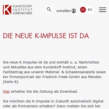
DE
EN
anmelden
DIE NEUE K-IMPULSE IST DA
Technische
Prüfung
Entwicklung
Automotive- und
Oberflächentechnik
Werkstoffprüfungen
Neue Materialien
Material– &
Anwendungstechnik
Schadensanalyse
Aktuelle
Recycling
Die neue K-Impulse ist da und enthält u. a. Nachrichten
Verbundprojekte
Materialdatenbanken
und Aktuelles aus dem Kunststoff-Institut, einen
Ringversuche
Fachbeitrag aus unserer Material- & Schadensanalytik sowie
Aus- und
Forschung
ein Firmenportrait der Friedrich Freek GmbH aus Menden
Weiterbildung
(Seite 8).
Projekte fördern lassen
Unser Portfolio
Forschungsinfrastruktur
Hier
erhalten Sie die Zeitung als Download.
Firmenschulungen
Forschungsschwerpunkte
Aktuelle Termine
Forschungsprojekte
Sie möchten die K-Impulse in Zukunft automatisch digital
Erstausbildung
Precursor
oder als Printversion erhalten? Dann melden Sie sich bei
Bildungsinitiative