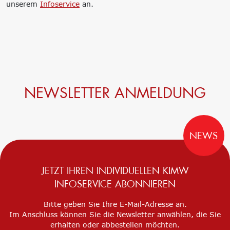
unserem
Infoservice
an.
‘Lernen formt
Zukunft’
Management
Nachhaltigkeit
Trägergesellschaft
Circular Economy &
e.V.
EcoDesign
Consulting: Strategie,
PCF, Produkt &
Transformation,
Portfolio
Umsetzung
Doppelte
NEWSLETTER ANMELDUNG
Innovationsnetzwerke
Wesentlichkeit, KPI &
Internationalisierung
Strategien
k-branche.de
Corporate Carbon
Footprint (CCF)
NEWS
Environmental Product
Declaration (EPD)
JETZT IHREN INDIVIDUELLEN KIMW
INFOSERVICE ABONNIEREN
Bitte geben Sie Ihre E-Mail-Adresse an.
Im Anschluss können Sie die Newsletter anwählen, die Sie
erhalten oder abbestellen möchten.