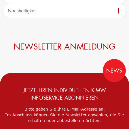
Bildungsinitiative ‘Lernen formt Zukunft’
Forschungsschwerpunkte
Trägergesellschaft e.V.
Forschungsprojekte
Consulting: Strategie, Transformation, Umsetzung
Nachhaltigkeit
Precursor
Innovationsnetzwerke
Circular Economy & EcoDesign
Internationalisierung
PCF, Produkt & Portfolio
k-branche.de
Doppelte Wesentlichkeit, KPI & Strategien
Corporate Carbon Footprint (CCF)
NEWSLETTER ANMELDUNG
Environmental Product Declaration (EPD)
NEWS
JETZT IHREN INDIVIDUELLEN KIMW
INFOSERVICE ABONNIEREN
Bitte geben Sie Ihre E-Mail-Adresse an.
Im Anschluss können Sie die Newsletter anwählen, die Sie
erhalten oder abbestellen möchten.