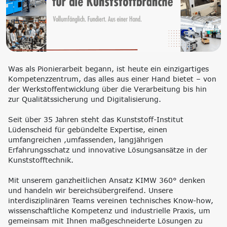
‘Lernen formt
Zukunft’
Management
Nachhaltigkeit
Trägergesellschaft
Circular Economy &
e.V.
EcoDesign
Consulting: Strategie,
PCF, Produkt &
Was als Pionierarbeit begann, ist heute ein einzigartiges
Transformation,
Portfolio
Kompetenzzentrum, das alles aus einer Hand bietet – von
Umsetzung
Doppelte
der Werkstoffentwicklung über die Verarbeitung bis hin
Innovationsnetzwerke
Wesentlichkeit, KPI &
zur Qualitätssicherung und Digitalisierung.
Internationalisierung
Strategien
k-branche.de
Corporate Carbon
Seit über 35 Jahren steht das Kunststoff-Institut
Footprint (CCF)
Lüdenscheid für gebündelte Expertise, einen
Environmental Product
umfangreichen ,umfassenden, langjährigen
Declaration (EPD)
Erfahrungsschatz und innovative Lösungsansätze in der
Kunststofftechnik.
Mit unserem ganzheitlichen Ansatz KIMW 360° denken
und handeln wir bereichsübergreifend. Unsere
interdisziplinären Teams vereinen technisches Know-how,
wissenschaftliche Kompetenz und industrielle Praxis, um
gemeinsam mit Ihnen maßgeschneiderte Lösungen zu