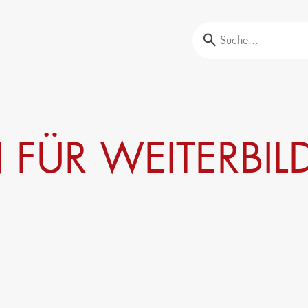
Aus- und Weiterbildung
FÜR WEITERBI
offprüfungen
Unser Portfolio
nalyse
Firmenschulungen
Aktuelle Termine
Erstausbildung
Bildungsinitiative ‘Lernen formt Zukunft’
Nachhaltigkeit
Circular Economy & EcoDesign
ransformation,
PCF, Produkt & Portfolio
Doppelte Wesentlichkeit, KPI &
Strategien