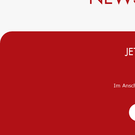
Precursor
Internationalisierung
k-branche.de
J
Im Ansch