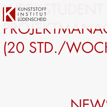
WERKSTUDENT 
PROJEKTMANAG
(20 STD./WOC
Technische Entwicklung
Prüfung
Oberflächentechnik
Automotive- und Werkst
Neue Materialien
Material– & Schadensa
Anwendungstechnik
Recycling
Aktuelle Verbundprojekte
Materialdatenbanken
Ringversuche
Forschung
Management
Projekte fördern lassen
Trägergesellschaft e.V.
Forschungsinfrastruktur
Consulting: Strategie, T
NEWS
Forschungsschwerpunkte
Umsetzung
Forschungsprojekte
Innovationsnetzwerke