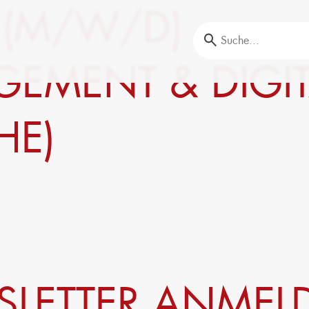
(M/W/D) –
EMENT & DIGIT
HE)
Aus- und Weiterbildung
offprüfungen
Unser Portfolio
nalyse
Firmenschulungen
Aktuelle Termine
Erstausbildung
Bildungsinitiative ‘Lernen formt Zukunft’
Nachhaltigkeit
Circular Economy & EcoDesign
ransformation,
PCF, Produkt & Portfolio
LETTER ANME
Doppelte Wesentlichkeit, KPI &
Strategien