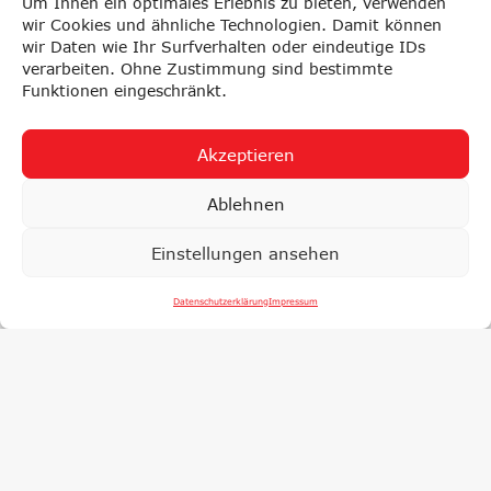
Um Ihnen ein optimales Erlebnis zu bieten, verwenden
wir Cookies und ähnliche Technologien. Damit können
wir Daten wie Ihr Surfverhalten oder eindeutige IDs
verarbeiten. Ohne Zustimmung sind bestimmte
Funktionen eingeschränkt.
Akzeptieren
Ablehnen
Einstellungen ansehen
Datenschutzerklärung
Impressum
LYSE
PRÜFUNGEN
F
SCHAFT
NACHHALTIG