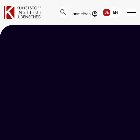
DE
EN
anmelden
Technische
Prüfung
Entwicklung
Automotive- und
Oberflächentechnik
Werkstoffprüfungen
Neue Materialien
Material– &
Anwendungstechnik
Schadensanalyse
Aktuelle
Recycling
Verbundprojekte
Materialdatenbanken
Ringversuche
Aus- und
Forschung
Weiterbildung
Projekte fördern lassen
Unser Portfolio
Forschungsinfrastruktur
Firmenschulungen
Forschungsschwerpunkte
Aktuelle Termine
Forschungsprojekte
Erstausbildung
Precursor
Bildungsinitiative