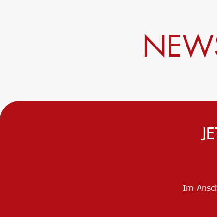
NEWS
J
Im Ansch