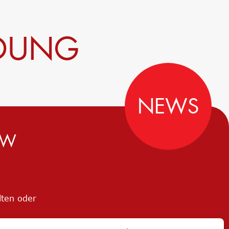
LDUNG
NEWS
MW
lten oder