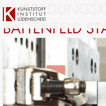
AUSBILDUNGS
BATTENFELD S
Technische Entwicklung
Prüfung
Oberflächentechnik
Automotive- und Werkst
Neue Materialien
Material– & Schadensa
Anwendungstechnik
Recycling
Aktuelle Verbundprojekte
Materialdatenbanken
Ringversuche
Forschung
Management
Projekte fördern lassen
Trägergesellschaft e.V.
Forschungsinfrastruktur
Consulting: Strategie, T
Forschungsschwerpunkte
Umsetzung
Forschungsprojekte
Innovationsnetzwerke