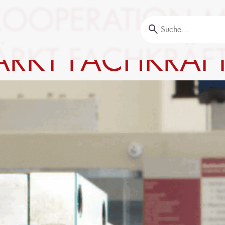
KOOPERATION M
TÄRKT FACHKRÄ
Aus- und Weiterbildung
offprüfungen
Unser Portfolio
nalyse
Firmenschulungen
Aktuelle Termine
Erstausbildung
Bildungsinitiative ‘Lernen formt Zukunft’
Nachhaltigkeit
Circular Economy & EcoDesign
ransformation,
PCF, Produkt & Portfolio
Doppelte Wesentlichkeit, KPI &
Strategien