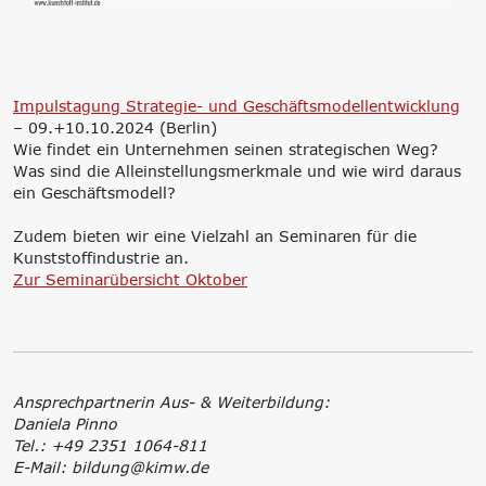
‘Lernen formt
Zukunft’
Management
Nachhaltigkeit
Trägergesellschaft
Circular Economy &
Impulstagung Strategie- und Geschäftsmodellentwicklung
e.V.
EcoDesign
– 09.+10.10.2024 (Berlin)
Consulting: Strategie,
PCF, Produkt &
Wie findet ein Unternehmen seinen strategischen Weg?
Transformation,
Portfolio
Was sind die Alleinstellungsmerkmale und wie wird daraus
Umsetzung
Doppelte
ein Geschäftsmodell?
Innovationsnetzwerke
Wesentlichkeit, KPI &
Internationalisierung
Strategien
Zudem bieten wir eine Vielzahl an Seminaren für die
k-branche.de
Corporate Carbon
Kunststoffindustrie an.
Footprint (CCF)
Zur Seminarübersicht Oktober
Environmental Product
Declaration (EPD)
Ansprechpartnerin Aus- & Weiterbildung:
Daniela Pinno
Tel.: +49 2351 1064-811
E-Mail: bildung@kimw.de