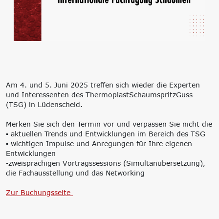
‘Lernen formt
Zukunft’
Management
Nachhaltigkeit
Trägergesellschaft
Circular Economy &
e.V.
EcoDesign
Consulting: Strategie,
PCF, Produkt &
Transformation,
Portfolio
Umsetzung
Doppelte
Am 4. und 5. Juni 2025 treffen sich wieder die Experten
Innovationsnetzwerke
Wesentlichkeit, KPI &
und Interessenten des ThermoplastSchaumspritzGuss
Internationalisierung
Strategien
(TSG) in Lüdenscheid.
k-branche.de
Corporate Carbon
Footprint (CCF)
Merken Sie sich den Termin vor und verpassen Sie nicht die
Environmental Product
▪️ aktuellen Trends und Entwicklungen im Bereich des TSG
Declaration (EPD)
▪️ wichtigen Impulse und Anregungen für Ihre eigenen
Entwicklungen
▪️zweisprachigen Vortragssessions (Simultanübersetzung),
die Fachausstellung und das Networking
Zur Buchungsseite