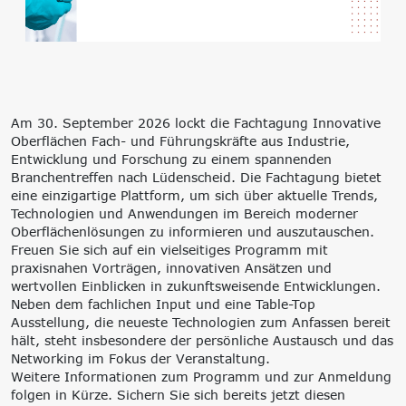
‘Lernen formt
Zukunft’
Management
Nachhaltigkeit
Trägergesellschaft
Circular Economy &
e.V.
EcoDesign
Consulting: Strategie,
PCF, Produkt &
Am 30. September 2026 lockt die Fachtagung Innovative
Transformation,
Portfolio
Oberflächen Fach- und Führungskräfte aus Industrie,
Umsetzung
Doppelte
Entwicklung und Forschung zu einem spannenden
Innovationsnetzwerke
Wesentlichkeit, KPI &
Branchentreffen nach Lüdenscheid. Die Fachtagung bietet
Internationalisierung
Strategien
eine einzigartige Plattform, um sich über aktuelle Trends,
k-branche.de
Corporate Carbon
Technologien und Anwendungen im Bereich moderner
Footprint (CCF)
Oberflächenlösungen zu informieren und auszutauschen.
Environmental Product
Freuen Sie sich auf ein vielseitiges Programm mit
Declaration (EPD)
praxisnahen Vorträgen, innovativen Ansätzen und
wertvollen Einblicken in zukunftsweisende Entwicklungen.
Neben dem fachlichen Input und eine Table-Top
Ausstellung, die neueste Technologien zum Anfassen bereit
hält, steht insbesondere der persönliche Austausch und das
Networking im Fokus der Veranstaltung.
Weitere Informationen zum Programm und zur Anmeldung
folgen in Kürze. Sichern Sie sich bereits jetzt diesen