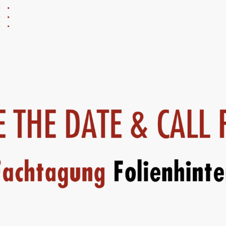
Corporate Carbon Footprint (CCF)
Environmental Product Declaration
(EPD)