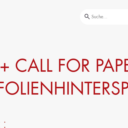
Aus- und Weiterbildung
+ CALL FOR PAP
offprüfungen
Unser Portfolio
nalyse
Firmenschulungen
Aktuelle Termine
OLIENHINTERSP
Erstausbildung
Bildungsinitiative ‘Lernen formt Zukunft’
Nachhaltigkeit
Circular Economy & EcoDesign
ransformation,
PCF, Produkt & Portfolio
Doppelte Wesentlichkeit, KPI &
Strategien