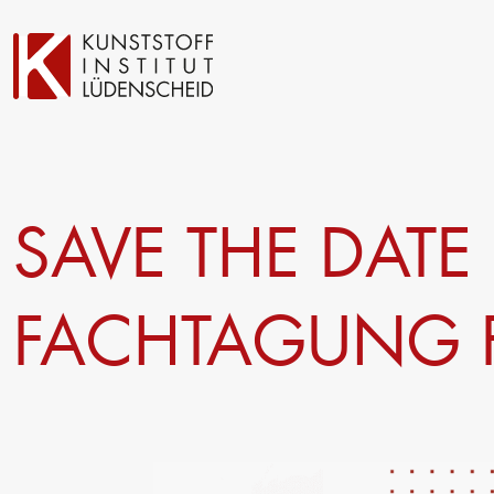
Technische Entwicklung
Prüfung
SAVE THE DATE 
Oberflächentechnik
Automotive- und Werkst
Neue Materialien
Material– & Schadensa
Anwendungstechnik
Recycling
FACHTAGUNG F
Aktuelle Verbundprojekte
Materialdatenbanken
Ringversuche
Forschung
Management
Projekte fördern lassen
Trägergesellschaft e.V.
Forschungsinfrastruktur
Consulting: Strategie, T
Forschungsschwerpunkte
Umsetzung
Forschungsprojekte
Innovationsnetzwerke