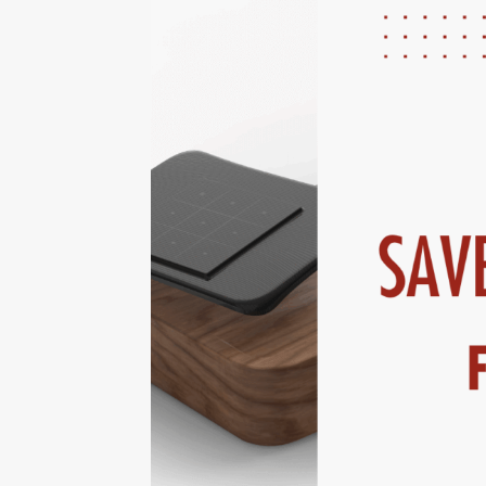
Precursor
Internationalisierung
k-branche.de