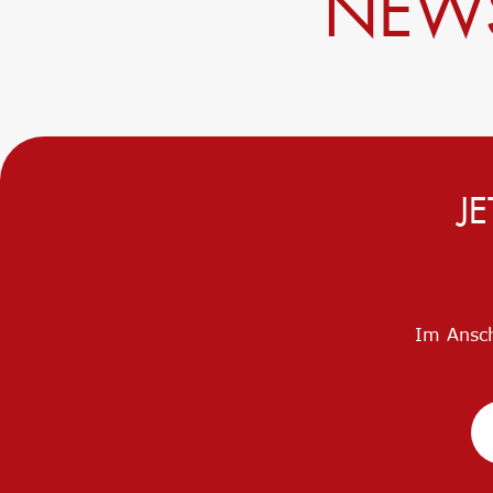
NEWS
J
Im Ansch