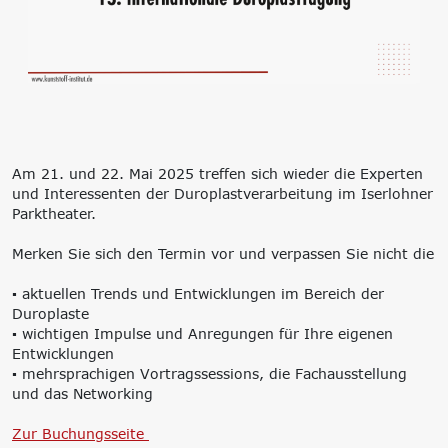
‘Lernen formt
Zukunft’
Management
Nachhaltigkeit
Trägergesellschaft
Circular Economy &
e.V.
EcoDesign
Consulting: Strategie,
PCF, Produkt &
Transformation,
Portfolio
Umsetzung
Doppelte
Am 21. und 22. Mai 2025 treffen sich wieder die Experten
Innovationsnetzwerke
Wesentlichkeit, KPI &
und Interessenten der Duroplastverarbeitung im Iserlohner
Internationalisierung
Strategien
Parktheater.
k-branche.de
Corporate Carbon
Footprint (CCF)
Merken Sie sich den Termin vor und verpassen Sie nicht die
Environmental Product
Declaration (EPD)
▪️ aktuellen Trends und Entwicklungen im Bereich der
Duroplaste
▪️ wichtigen Impulse und Anregungen für Ihre eigenen
Entwicklungen
▪️ mehrsprachigen Vortragssessions, die Fachausstellung
und das Networking
Zur Buchungsseite