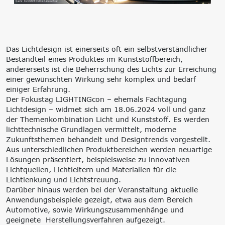
‘Lernen formt
Zukunft’
Management
Nachhaltigkeit
Trägergesellschaft
Circular Economy &
Das Lichtdesign ist einerseits oft ein selbstverständlicher
e.V.
EcoDesign
Bestandteil eines Produktes im Kunststoffbereich,
Consulting: Strategie,
PCF, Produkt &
andererseits ist die Beherrschung des Lichts zur Erreichung
Transformation,
Portfolio
einer gewünschten Wirkung sehr komplex und bedarf
Umsetzung
Doppelte
einiger Erfahrung.
Innovationsnetzwerke
Wesentlichkeit, KPI &
Der Fokustag LIGHTINGcon – ehemals Fachtagung
Internationalisierung
Strategien
Lichtdesign – widmet sich am 18.06.2024 voll und ganz
k-branche.de
Corporate Carbon
der Themenkombination Licht und Kunststoff. Es werden
Footprint (CCF)
lichttechnische Grundlagen vermittelt, moderne
Environmental Product
Zukunftsthemen behandelt und Designtrends vorgestellt.
Declaration (EPD)
Aus unterschiedlichen Produktbereichen werden neuartige
Lösungen präsentiert, beispielsweise zu innovativen
Lichtquellen, Lichtleitern und Materialien für die
Lichtlenkung und Lichtstreuung.
Darüber hinaus werden bei der Veranstaltung aktuelle
Anwendungsbeispiele gezeigt, etwa aus dem Bereich
Automotive, sowie Wirkungszusammenhänge und
geeignete Herstellungsverfahren aufgezeigt.