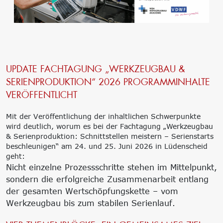
‘Lernen formt
Zukunft’
Management
Nachhaltigkeit
Trägergesellschaft
Circular Economy &
e.V.
EcoDesign
Consulting: Strategie,
PCF, Produkt &
UPDATE FACHTAGUNG „WERKZEUGBAU &
Transformation,
Portfolio
SERIENPRODUKTION“ 2026 PROGRAMMINHALTE
Umsetzung
Doppelte
Innovationsnetzwerke
Wesentlichkeit, KPI &
VERÖFFENTLICHT
Internationalisierung
Strategien
k-branche.de
Corporate Carbon
Mit der Veröffentlichung der inhaltlichen Schwerpunkte
Footprint (CCF)
wird deutlich, worum es bei der Fachtagung „Werkzeugbau
Environmental Product
& Serienproduktion: Schnittstellen meistern – Serienstarts
Declaration (EPD)
beschleunigen“ am 24. und 25. Juni 2026 in Lüdenscheid
geht:
Nicht einzelne Prozessschritte stehen im Mittelpunkt,
sondern die erfolgreiche Zusammenarbeit entlang
der gesamten Wertschöpfungskette – vom
Werkzeugbau bis zum stabilen Serienlauf.