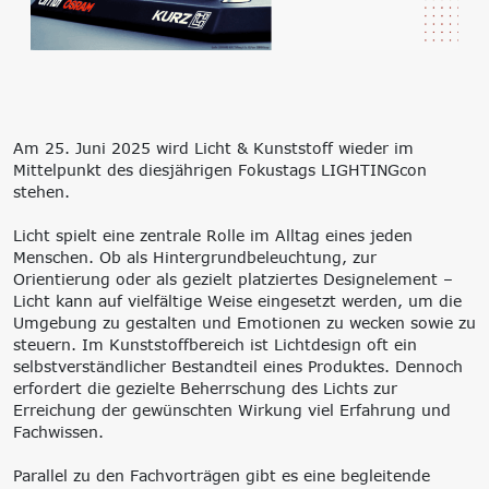
‘Lernen formt
Zukunft’
Management
Nachhaltigkeit
Trägergesellschaft
Circular Economy &
e.V.
EcoDesign
Consulting: Strategie,
PCF, Produkt &
Am 25. Juni 2025 wird Licht & Kunststoff wieder im
Transformation,
Portfolio
Mittelpunkt des diesjährigen Fokustags LIGHTINGcon
Umsetzung
Doppelte
stehen.
Innovationsnetzwerke
Wesentlichkeit, KPI &
Internationalisierung
Strategien
Licht spielt eine zentrale Rolle im Alltag eines jeden
k-branche.de
Corporate Carbon
Menschen. Ob als Hintergrundbeleuchtung, zur
Footprint (CCF)
Orientierung oder als gezielt platziertes Designelement –
Environmental Product
Licht kann auf vielfältige Weise eingesetzt werden, um die
Declaration (EPD)
Umgebung zu gestalten und Emotionen zu wecken sowie zu
steuern. Im Kunststoffbereich ist Lichtdesign oft ein
selbstverständlicher Bestandteil eines Produktes. Dennoch
erfordert die gezielte Beherrschung des Lichts zur
Erreichung der gewünschten Wirkung viel Erfahrung und
Fachwissen.
Parallel zu den Fachvorträgen gibt es eine begleitende