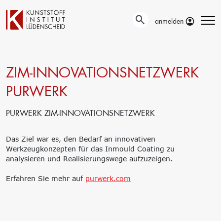
anmelden
ZIM-INNOVATIONSNETZWERK
Technische
Prüfung
Entwicklung
Automotive- und
PURWERK
Oberflächentechnik
Werkstoffprüfungen
Neue Materialien
Material– &
PURWERK ZIM-INNOVATIONSNETZWERK
Anwendungstechnik
Schadensanalyse
Aktuelle
Recycling
Verbundprojekte
Materialdatenbanken
Das Ziel war es, den Bedarf an innovativen
Ringversuche
Werkzeugkonzepten für das Inmould Coating zu
Aus- und
Forschung
analysieren und Realisierungswege aufzuzeigen.
Weiterbildung
Projekte fördern lassen
Erfahren Sie mehr auf
Unser Portfolio
Forschungsinfrastruktur
purwerk.com
Firmenschulungen
Forschungsschwerpunkte
Aktuelle Termine
Forschungsprojekte
Erstausbildung
Precursor
Bildungsinitiative