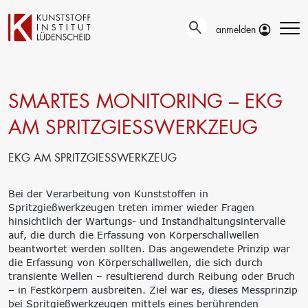
anmelden
SMARTES MONITORING – EKG
Technische
Prüfung
Entwicklung
Automotive- und
AM SPRITZGIESSWERKZEUG
Oberflächentechnik
Werkstoffprüfungen
Neue Materialien
Material– &
EKG AM SPRITZGIESSWERKZEUG
Anwendungstechnik
Schadensanalyse
Aktuelle
Recycling
Verbundprojekte
Materialdatenbanken
Bei der Verarbeitung von Kunststoffen in
Ringversuche
Spritzgießwerkzeugen treten immer wieder Fragen
Aus- und
Forschung
hinsichtlich der Wartungs- und Instandhaltungsintervalle
Weiterbildung
auf, die durch die Erfassung von Körperschallwellen
Projekte fördern lassen
beantwortet werden sollten. Das angewendete Prinzip war
Unser Portfolio
Forschungsinfrastruktur
die Erfassung von Körperschallwellen, die sich durch
Firmenschulungen
Forschungsschwerpunkte
transiente Wellen – resultierend durch Reibung oder Bruch
Aktuelle Termine
Forschungsprojekte
– in Festkörpern ausbreiten. Ziel war es, dieses Messprinzip
Erstausbildung
Precursor
bei Spritgießwerkzeugen mittels eines berührenden
Bildungsinitiative