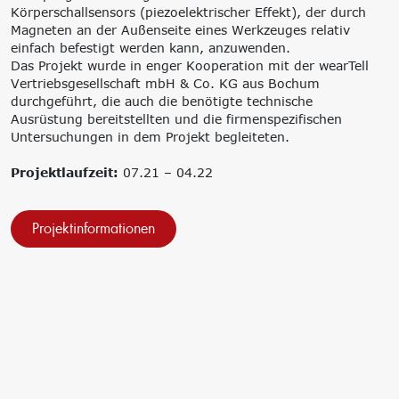
Körperschallsensors (piezoelektrischer Effekt), der durch
‘Lernen formt
Magneten an der Außenseite eines Werkzeuges relativ
Zukunft’
einfach befestigt werden kann, anzuwenden.
Management
Nachhaltigkeit
Das Projekt wurde in enger Kooperation mit der wearTell
Trägergesellschaft
Circular Economy &
Vertriebsgesellschaft mbH & Co. KG aus Bochum
e.V.
EcoDesign
durchgeführt, die auch die benötigte technische
Consulting: Strategie,
PCF, Produkt &
Ausrüstung bereitstellten und die firmenspezifischen
Transformation,
Portfolio
Untersuchungen in dem Projekt begleiteten.
Umsetzung
Doppelte
Innovationsnetzwerke
Wesentlichkeit, KPI &
Projektlaufzeit:
07.21 – 04.22
Internationalisierung
Strategien
k-branche.de
Corporate Carbon
Footprint (CCF)
Projektinformationen
Environmental Product
Declaration (EPD)