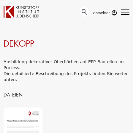
anmelden
DEKOPP
Technische
Prüfung
Entwicklung
Automotive- und
Oberflächentechnik
Werkstoffprüfungen
Ausbildung dekorativer Oberflächen auf EPP-Bauteilen im
Neue Materialien
Material– &
Prozess.
Anwendungstechnik
Schadensanalyse
Die detaillierte Beschreibung des Projekts finden Sie weiter
Aktuelle
Recycling
unten.
Verbundprojekte
Materialdatenbanken
Ringversuche
Aus- und
Forschung
DATEIEN
Weiterbildung
Projekte fördern lassen
Unser Portfolio
Forschungsinfrastruktur
Firmenschulungen
Forschungsschwerpunkte
Aktuelle Termine
Forschungsprojekte
Erstausbildung
Precursor
Bildungsinitiative