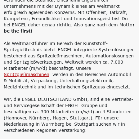
‘Lernen formt
Unternehmens mit der Dynamik eines am Weltmarkt
Zukunft’
erfolgreich agierenden Konzerns. Mit Offenheit, Tatkraft,
Management
Nachhaltigkeit
Kompetenz, Freundlichkeit und Innovationsgeist bist Du
bei ENGEL daher genau richtig. Also ganz nach dem Motto
:
Trägergesellschaft
Circular Economy &
be the first!
e.V.
EcoDesign
Consulting: Strategie,
PCF, Produkt &
Als Weltmarktführer im Bereich der Kunststoff-
Transformation,
Portfolio
Spritzgießtechnik bietet ENGEL integrierte Systemlösungen
Umsetzung
Doppelte
bestehend aus Spritzgießmaschinen, Automationslösungen
Innovationsnetzwerke
Wesentlichkeit, KPI &
und Spritzgießwerkzeugen. Weltweit werden ca. 7.000
Internationalisierung
Strategien
Mitarbeiter (m/w/d) beschäftigt. Unsere
k-branche.de
Corporate Carbon
Spritzgießmaschinen
werden in den Bereichen Automobil
Footprint (CCF)
& Mobilität, Verpackung, Unterhaltungselektronik,
Environmental Product
Medizintechnik und im technischen Spritzguss eingesetzt.
Declaration (EPD)
Wir, die ENGEL DEUTSCHLAND GmbH, sind eine Vertriebs-
und Servicegesellschaft der ENGEL Gruppe und
beschäftigen ca. 300 Mitarbeiter (m/w/d) an 4 Standorten
(Hannover, Nürnberg, Hagen, Stuttgart). Für unsere
Niederlassung in Wurmberg bei Stuttgart suchen wir in
verschiedenen Regionen Verstärkung: