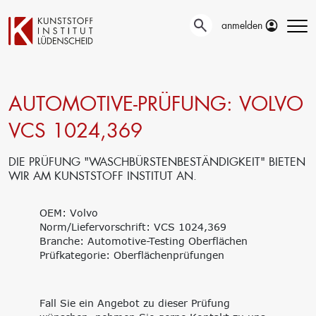
anmelden
AUTOMOTIVE-PRÜFUNG: VOLVO
Technische
Prüfung
Entwicklung
VCS 1024,369
Automotive- und
Oberflächentechnik
Werkstoffprüfungen
Neue Materialien
Material– &
DIE PRÜFUNG "WASCHBÜRSTENBESTÄNDIGKEIT" BIETEN
Anwendungstechnik
Schadensanalyse
WIR AM KUNSTSTOFF INSTITUT AN.
Aktuelle
Recycling
Verbundprojekte
Materialdatenbanken
OEM: Volvo
Ringversuche
Aus- und
Norm/Liefervorschrift: VCS 1024,369
Forschung
Weiterbildung
Branche: Automotive-Testing Oberflächen
Projekte fördern lassen
Prüfkategorie: Oberflächenprüfungen
Unser Portfolio
Forschungsinfrastruktur
Firmenschulungen
Forschungsschwerpunkte
Aktuelle Termine
Forschungsprojekte
Erstausbildung
Fall Sie ein Angebot zu dieser Prüfung
Precursor