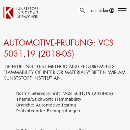
anmelden
AUTOMOTIVE-PRÜFUNG: VCS
Technische
Prüfung
Entwicklung
5031,19 (2018-05)
Automotive- und
Oberflächentechnik
Werkstoffprüfungen
Neue Materialien
Material– &
DIE PRÜFUNG "TEST METHOD AND REQUIREMENTS
Anwendungstechnik
Schadensanalyse
FLAMMABILITY OF INTERIOR MATERIALS" BIETEN WIR AM
Aktuelle
Recycling
KUNSTSTOFF INSTITUT AN.
Verbundprojekte
Materialdatenbanken
Ringversuche
Aus- und
Norm/Liefervorschrift: VCS 5031,19 (2018-05)
Forschung
Weiterbildung
Thema/Stichwort: Flammability
Projekte fördern lassen
Branche: Automotive-Testing
Unser Portfolio
Forschungsinfrastruktur
Prüfkategorie: Brennprüfungen
Firmenschulungen
Forschungsschwerpunkte
Aktuelle Termine
Forschungsprojekte
Erstausbildung
Precursor