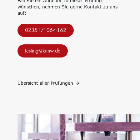
Bildungsinitiative
Fall Sie ein Angebot zu dieser Prüfung
‘Lernen formt
wünschen, nehmen Sie gerne Kontakt zu uns
Zukunft’
auf:
Management
Nachhaltigkeit
Trägergesellschaft
Circular Economy &
02351/1064-162
e.V.
EcoDesign
Consulting: Strategie,
PCF, Produkt &
Transformation,
Portfolio
testing@kimw.de
Umsetzung
Doppelte
Innovationsnetzwerke
Wesentlichkeit, KPI &
Internationalisierung
Strategien
k-branche.de
Corporate Carbon
Footprint (CCF)
Übersicht aller Prüfungen
Environmental Product
Declaration (EPD)