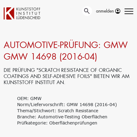
anmelden
AUTOMOTIVE-PRÜFUNG: GMW
Technische
Prüfung
Entwicklung
GMW 14698 (2016-04)
Automotive- und
Oberflächentechnik
Werkstoffprüfungen
Neue Materialien
Material– &
DIE PRÜFUNG "SCRATCH RESISTANCE OF ORGANIC
Anwendungstechnik
Schadensanalyse
COATINGS AND SELF-ADHESIVE FOILS" BIETEN WIR AM
Aktuelle
Recycling
KUNSTSTOFF INSTITUT AN.
Verbundprojekte
Materialdatenbanken
Ringversuche
Aus- und
OEM: GMW
Forschung
Weiterbildung
Norm/Liefervorschrift: GMW 14698 (2016-04)
Projekte fördern lassen
Thema/Stichwort: Scratch Resistance
Unser Portfolio
Forschungsinfrastruktur
Branche: Automotive-Testing Oberflächen
Firmenschulungen
Forschungsschwerpunkte
Prüfkategorie: Oberflächenprüfungen
Aktuelle Termine
Forschungsprojekte
Erstausbildung
Precursor