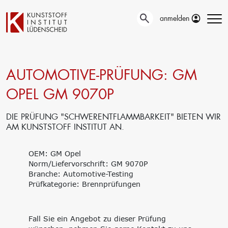
anmelden
AUTOMOTIVE-PRÜFUNG: GM
Technische
Prüfung
Entwicklung
OPEL GM 9070P
Automotive- und
Oberflächentechnik
Werkstoffprüfungen
Neue Materialien
Material– &
DIE PRÜFUNG "SCHWERENTFLAMMBARKEIT" BIETEN WIR
Anwendungstechnik
Schadensanalyse
AM KUNSTSTOFF INSTITUT AN.
Aktuelle
Recycling
Verbundprojekte
Materialdatenbanken
OEM: GM Opel
Ringversuche
Aus- und
Norm/Liefervorschrift: GM 9070P
Forschung
Weiterbildung
Branche: Automotive-Testing
Projekte fördern lassen
Prüfkategorie: Brennprüfungen
Unser Portfolio
Forschungsinfrastruktur
Firmenschulungen
Forschungsschwerpunkte
Aktuelle Termine
Forschungsprojekte
Erstausbildung
Fall Sie ein Angebot zu dieser Prüfung
Precursor