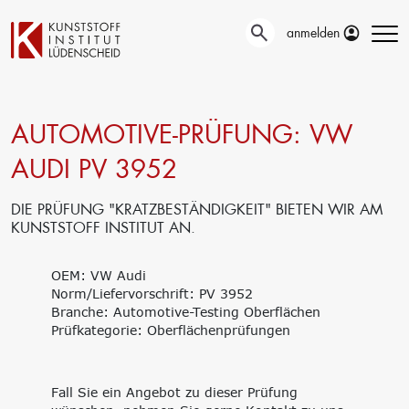
anmelden
AUTOMOTIVE-PRÜFUNG: VW
Technische
Prüfung
Entwicklung
AUDI PV 3952
Automotive- und
Oberflächentechnik
Werkstoffprüfungen
Neue Materialien
Material– &
DIE PRÜFUNG "KRATZBESTÄNDIGKEIT" BIETEN WIR AM
Anwendungstechnik
Schadensanalyse
KUNSTSTOFF INSTITUT AN.
Aktuelle
Recycling
Verbundprojekte
Materialdatenbanken
OEM: VW Audi
Ringversuche
Aus- und
Norm/Liefervorschrift: PV 3952
Forschung
Weiterbildung
Branche: Automotive-Testing Oberflächen
Projekte fördern lassen
Prüfkategorie: Oberflächenprüfungen
Unser Portfolio
Forschungsinfrastruktur
Firmenschulungen
Forschungsschwerpunkte
Aktuelle Termine
Forschungsprojekte
Erstausbildung
Fall Sie ein Angebot zu dieser Prüfung
Precursor