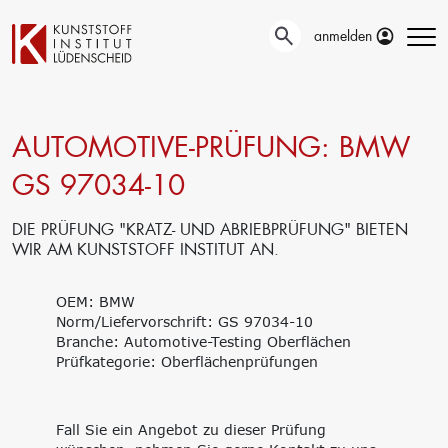
anmelden
AUTOMOTIVE-PRÜFUNG: BMW
Technische
Prüfung
Entwicklung
GS 97034-10
Automotive- und
Oberflächentechnik
Werkstoffprüfungen
Neue Materialien
Material– &
DIE PRÜFUNG "KRATZ- UND ABRIEBPRÜFUNG" BIETEN
Anwendungstechnik
Schadensanalyse
WIR AM KUNSTSTOFF INSTITUT AN.
Aktuelle
Recycling
Verbundprojekte
Materialdatenbanken
OEM: BMW
Ringversuche
Aus- und
Norm/Liefervorschrift: GS 97034-10
Forschung
Weiterbildung
Branche: Automotive-Testing Oberflächen
Projekte fördern lassen
Prüfkategorie: Oberflächenprüfungen
Unser Portfolio
Forschungsinfrastruktur
Firmenschulungen
Forschungsschwerpunkte
Aktuelle Termine
Forschungsprojekte
Erstausbildung
Fall Sie ein Angebot zu dieser Prüfung
Precursor