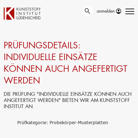
anmelden
PRÜFUNGSDETAILS:
Technische
Prüfung
Entwicklung
INDIVIDUELLE EINSÄTZE
Automotive- und
Oberflächentechnik
Werkstoffprüfungen
KÖNNEN AUCH ANGEFERTIGT
Neue Materialien
Material– &
Anwendungstechnik
Schadensanalyse
WERDEN
Aktuelle
Recycling
Verbundprojekte
Materialdatenbanken
Ringversuche
DIE PRÜFUNG "INDIVIDUELLE EINSÄTZE KÖNNEN AUCH
Aus- und
Forschung
ANGEFERTIGT WERDEN" BIETEN WIR AM KUNSTSTOFF
Weiterbildung
INSTITUT AN.
Projekte fördern lassen
Unser Portfolio
Forschungsinfrastruktur
Firmenschulungen
Forschungsschwerpunkte
Prüfkategorie: Probekörper-Musterplatten
Aktuelle Termine
Forschungsprojekte
Erstausbildung
Precursor