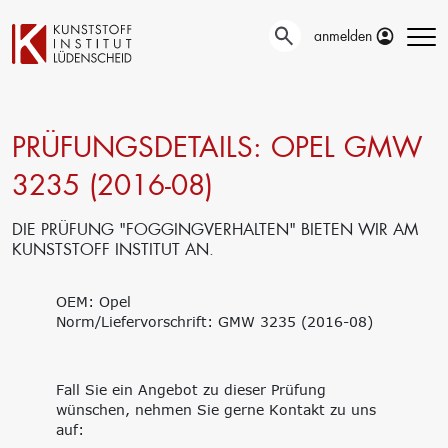
anmelden
PRÜFUNGSDETAILS: OPEL GMW
Technische
Prüfung
Entwicklung
3235 (2016-08)
Automotive- und
Oberflächentechnik
Werkstoffprüfungen
Neue Materialien
Material– &
DIE PRÜFUNG "FOGGINGVERHALTEN" BIETEN WIR AM
Anwendungstechnik
Schadensanalyse
KUNSTSTOFF INSTITUT AN.
Aktuelle
Recycling
Verbundprojekte
Materialdatenbanken
OEM: Opel
Ringversuche
Aus- und
Norm/Liefervorschrift: GMW 3235 (2016-08)
Forschung
Weiterbildung
Projekte fördern lassen
Unser Portfolio
Forschungsinfrastruktur
Firmenschulungen
Fall Sie ein Angebot zu dieser Prüfung
Forschungsschwerpunkte
Aktuelle Termine
wünschen, nehmen Sie gerne Kontakt zu uns
Forschungsprojekte
Erstausbildung
auf:
Precursor