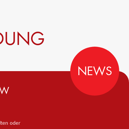
LDUNG
NEWS
MW
lten oder