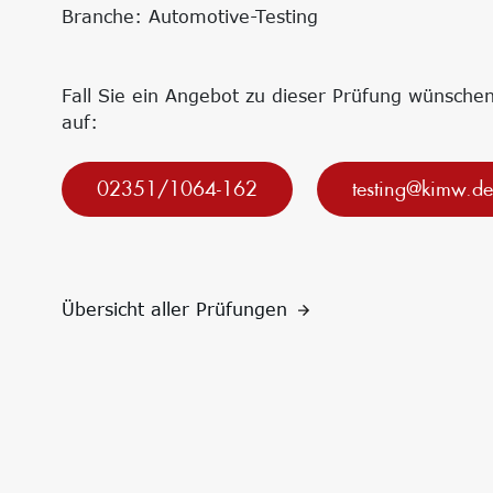
Forschungsprojekte
Innovationsnetzwerke
Branche: Automotive-Testing
Precursor
Internationalisierung
k-branche.de
Fall Sie ein Angebot zu dieser Prüfung wünsch
auf:
02351/1064-162
testing@kimw.de
Übersicht aller Prüfungen