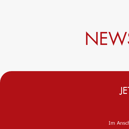
NEWS
J
Im Ansch