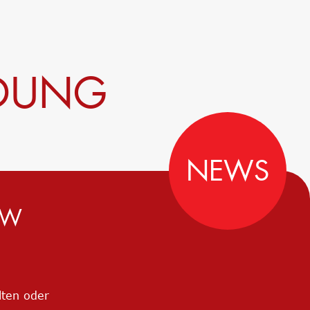
LDUNG
NEWS
MW
lten oder