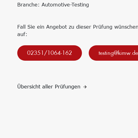
Forschungsprojekte
Innovationsnetzwerke
Branche: Automotive-Testing
Precursor
Internationalisierung
k-branche.de
Fall Sie ein Angebot zu dieser Prüfung wünsch
auf:
02351/1064-162
testing@kimw.de
Übersicht aller Prüfungen