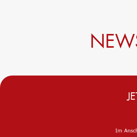
NEWS
J
Im Ansch