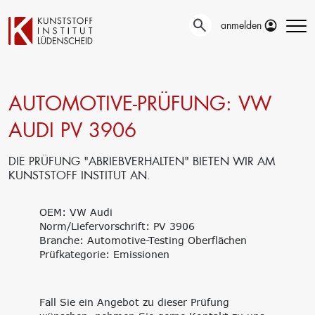
anmelden
AUTOMOTIVE-PRÜFUNG: VW
Technische
Prüfung
Entwicklung
AUDI PV 3906
Automotive- und
Oberflächentechnik
Werkstoffprüfungen
Neue Materialien
Material– &
DIE PRÜFUNG "ABRIEBVERHALTEN" BIETEN WIR AM
Anwendungstechnik
Schadensanalyse
KUNSTSTOFF INSTITUT AN.
Aktuelle
Recycling
Verbundprojekte
Materialdatenbanken
OEM: VW Audi
Ringversuche
Aus- und
Norm/Liefervorschrift: PV 3906
Forschung
Weiterbildung
Branche: Automotive-Testing Oberflächen
Projekte fördern lassen
Prüfkategorie: Emissionen
Unser Portfolio
Forschungsinfrastruktur
Firmenschulungen
Forschungsschwerpunkte
Aktuelle Termine
Forschungsprojekte
Erstausbildung
Fall Sie ein Angebot zu dieser Prüfung
Precursor