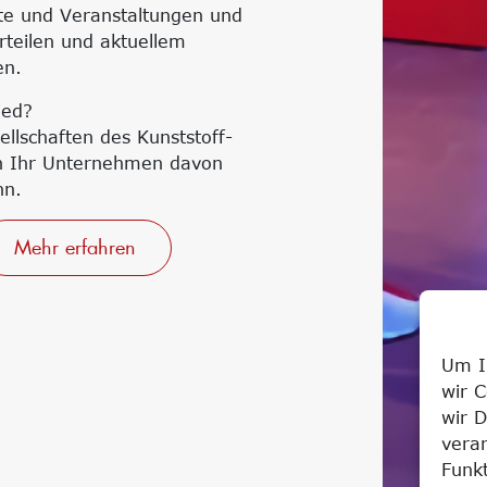
te und Veranstaltungen und
orteilen und aktuellem
en.
ied?
llschaften des Kunststoff-
ch Ihr Unternehmen davon
nn.
Mehr erfahren
Um I
wir 
wir D
vera
Funk